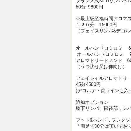
フランス式MLDリンパト
60分 9800円
☆最上級至福時間アロマ
１２０分 15000円
（フェイスリンパ&デコル
オールハンドロミロミ 60
オールハンドロミロミ 90
アロマトリートメント 60分
（うつ伏せ又は仰向け）
フェイシャルアロマトリ
45分4500円
(デコルテ・首ラインも入り
追加オプション
脇下リンパ、鼠径部リンパ流し
フット&ハンドリフレクソロ
「両足で30分は頂いてお