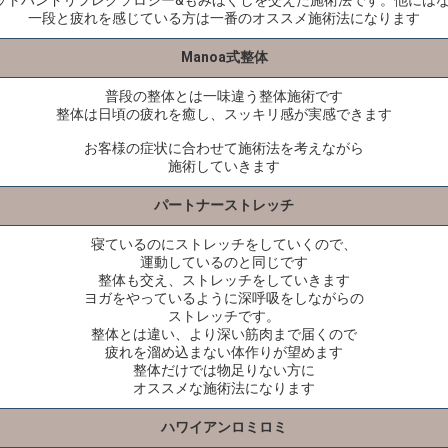
ットハンドリフレクソロジー&もみほぐしを交えた施術法です。他には
一段と疲れを感じている方は一番のオススメ施術法になります
Manoa式整体
普段の整体とは一味違う整体施術です
整体は日頃の疲れを癒し、スッキリ感が実感できます
お客様の症状に合わせて施術法を考えながら
施術していきます
パートナーストレッチ
寝ているのにストレッチをしていくので、
運動しているのと同じです
整体も交え、ストレッチをしていきます
ヨガをやっているように深呼吸をしながらの
ストレッチです。
整体とは違い、より深い筋肉まで届くので
疲れを溜め込まない体作りが望めます
整体だけでは物足りない方に
オススメな施術法になります
ハワイアンロミロミ