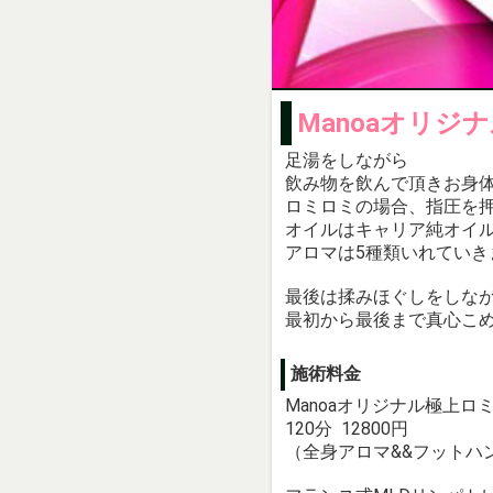
Manoaオリ
足湯をしながら
飲み物を飲んで頂きお身
ロミロミの場合、指圧を
オイルはキャリア純オイ
アロマは5種類いれていき
最後は揉みほぐしをしな
最初から最後まで真心こ
施術料金
Manoaオリジナル極上ロ
120分 12800円
（全身アロマ&&フットハ