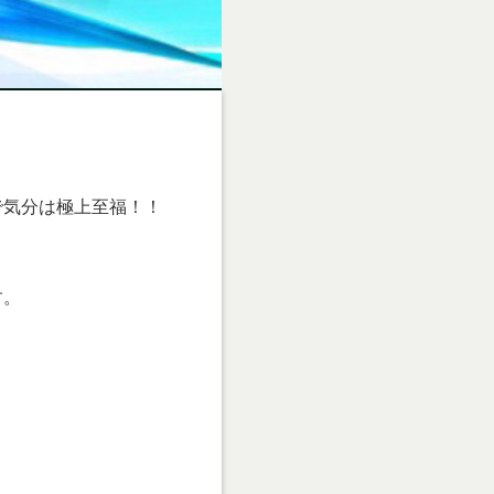
で気分は極上至福！！
す。