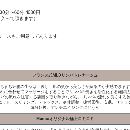
分〜60分 4000円
て入って頂きます）
分コースもご用意してあります
フランス式MLDリンパトレナージュ
ちまち細胞の生命は回復し、肌の奥から美しさが蘇るのが実感できます
れに合わせてマッサージをすることでリンパの働きを活性化する施術法
パの流れを阻害する要因を取り除きながら、リンパの流れを良くする
エット、スリミング、デトックス、身体調整、疲労回復、安眠、リラッ
気分転換、アンチエイジングにどうぞ
Manoaオリジナル極上ロミロミ