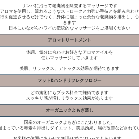
リンパに沿って老廃物を除去するマッサージです
アロマを使用し、流れるようなストロークと力強い手技とを組み合わせ
行を促進させるだけでなく、身体に溜まった余分な老廃物を排出し、心
きます
日本にいながらハワイの伝統的なマッサージをご堪能ください
アロマトリートメント
体調、気分に合わせお好きなアロマオイルを
使いマッサージしていきます
美肌、リラックス、デトックス効果が期待できます
フット&ハンドリフレクソロジー
どの施術にもプラス料金で施術できます
スッキリ感が増しリラックス効果があります
オーガニックよもぎ蒸し
国産のオーガニックよもぎにこだわりました。
溜まっている毒素を排出しダイエット、美肌効果、腸の改善などされて
お客様の体調にあわせて無理せずにはいってもらいます。