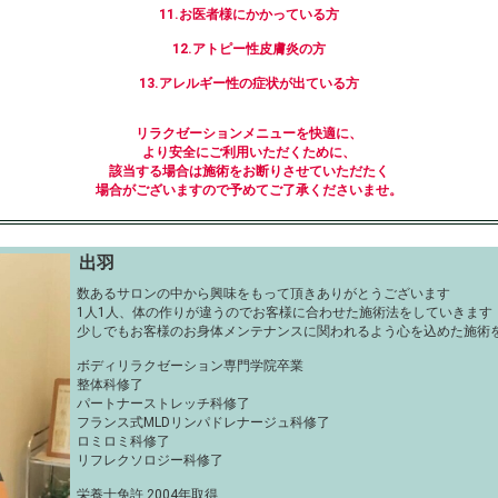
11.お医者様にかかっている方
12.アトピー性皮膚炎の方
13.アレルギー性の症状が出ている方
リラクゼーションメニューを快適に、
より安全にご利用いただくために、
該当する場合は施術をお断りさせていただたく
場合がございますので予めてご了承くださいませ。
出羽
数あるサロンの中から興味をもって頂きありがとうございます
1人1人、体の作りが違うのでお客様に合わせた施術法をしていきます
少しでもお客様のお身体メンテナンスに関われるよう心を込めた施術
ボディリラクゼーション専門学院卒業
整体科修了
パートナーストレッチ科修了
フランス式MLDリンパドレナージュ科修了
ロミロミ科修了
リフレクソロジー科修了
栄養士免許 2004年取得