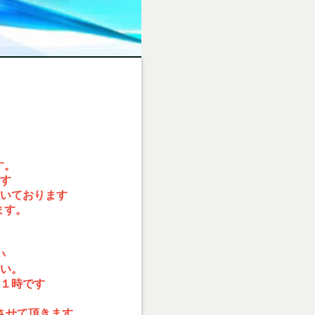
す。
す
いております
ます。
い
い。
１時です
させて頂きます