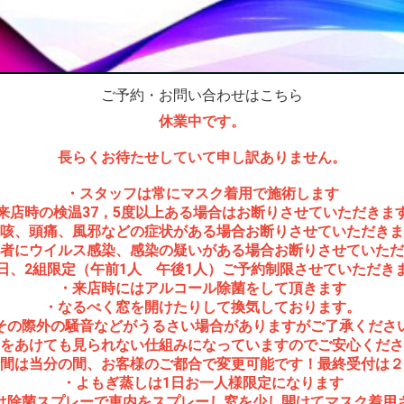
ご予約・お問い合わせはこちら
休業中です。
長らくお待たせしていて申し訳ありません。
・スタッフは常にマスク着用で施術します
来店時の検温37，5度以上ある場合はお断りさせていただきま
咳、頭痛、風邪などの症状がある場合お断りさせていただきま
者にウイルス感染、感染の疑いがある場合お断りさせていただ
日、2組限定（午前1人 午後1人）ご予約制限させていただき
・来店時にはアルコール除菌をして頂きます
・なるべく窓を開けたりして換気しております。
その際外の騒音などがうるさい場合がありますがご了承くださ
をあけても見られない仕組みになっていますのでご安心くださ
間は当分の間、お客様のご都合で変更可能です！最終受付は２
・よもぎ蒸しは1日お一人様限定になります
は除菌スプレーで車内をスプレーし窓を少し開けてマスク着用