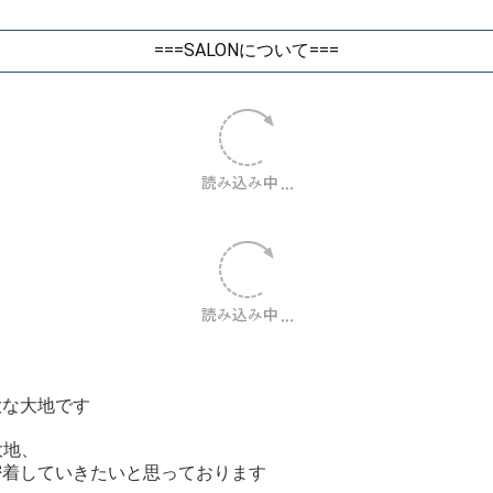
===SALONについて===
大な大地です
大地、
に密着していきたいと思っております