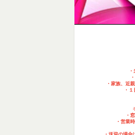
・
・
・家族、近親
・１
・窓
・営業時
・送迎の場合